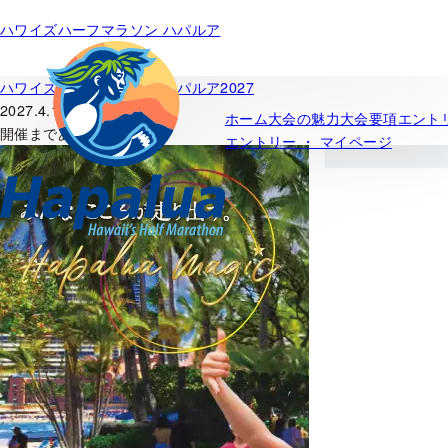
内
ハワイズハーフマラソン ハパルア
容
を
ス
ハワイズハーフマラソン ハパルア2027
キッ
2027.4.11（日）
ホーム
大会の魅力
大会要項
エント
プ
開催まであと
エントリー ・ マイページ