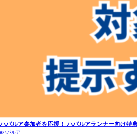
ハパルア参加者を応援！ ハパルアランナー向け特
ハパルア