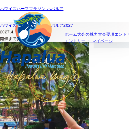
内
ハワイズハーフマラソン ハパルア
容
を
ス
ハワイズハーフマラソン ハパルア2027
キッ
2027.4.11（日）
ホーム
大会の魅力
大会要項
エント
プ
開催まであと
エントリー ・ マイページ