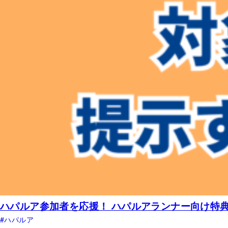
ハパルア参加者を応援！ ハパルアランナー向け特
ハパルア